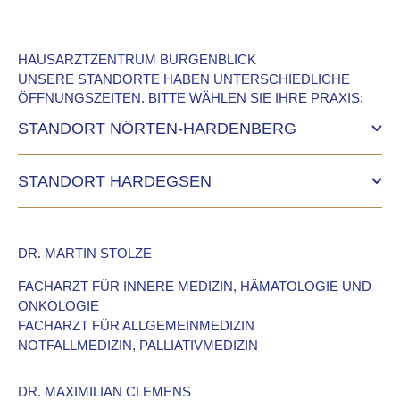
HAUSARZTZENTRUM BURGENBLICK
UNSERE STANDORTE HABEN UNTERSCHIEDLICHE
ÖFFNUNGSZEITEN. BITTE WÄHLEN SIE IHRE PRAXIS:
STANDORT NÖRTEN-HARDENBERG
STANDORT HARDEGSEN
GÖTTINGER STR. 14, 37176 NOERTEN-HARDENBERG,
T 05503 91321, F 05503 91322,
NOERTEN@HAUSARZTZENTRUM-BURGENBLICK.DE
SCHMIEDEWIESE 5, 37181 HARDEGSEN,
DR. MARTIN STOLZE
T 05505 2034, F 05505 91322,
MO, MI, DO, FR
DI
MO, DI, DO
HARDEGSEN@HAUSARZTZENTRUM-BURGENBLICK.DE
08:00 - 12:30 UHR
07:00 - 12:30 UHR
14:00 - 17:00 UHR
FACHARZT FÜR INNERE MEDIZIN, HÄMATOLOGIE UND
ONKOLOGIE
MO - DO
DI
DO
FR
FACHARZT FÜR ALLGEMEINMEDIZIN
08:00 - 13:00
14:00 - 17:00
14:00 - 18:00
08:00 - 12:00
ROUTENPLANER
NOTFALLMEDIZIN, PALLIATIVMEDIZIN
UHR
UHR
UHR
UHR
DR. MAXIMILIAN CLEMENS