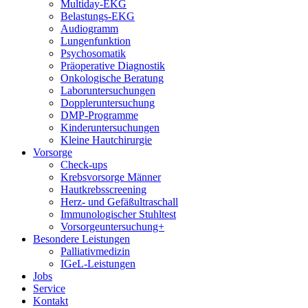
Multiday-EKG
Belastungs-EKG
Audiogramm
Lungenfunktion
Psychosomatik
Präoperative Diagnostik
Onkologische Beratung
Laboruntersuchungen
Doppleruntersuchung
DMP-Programme
Kinderuntersuchungen
Kleine Hautchirurgie
Vorsorge
Check-ups
Krebsvorsorge Männer
Hautkrebsscreening
Herz- und Gefäßultraschall
Immunologischer Stuhltest
Vorsorgeuntersuchung+
Besondere Leistungen
Palliativmedizin
IGeL-Leistungen
Jobs
Service
Kontakt